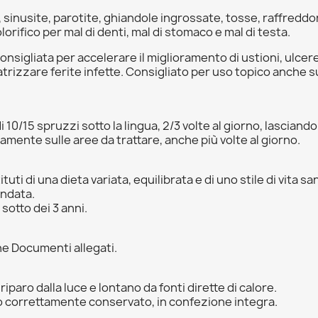
, sinusite, parotite, ghiandole ingrossate, tosse, raffreddore
lorifico per mal di denti, mal di stomaco e mal di testa.
nsigliata per accelerare il miglioramento di ustioni, ulcere
trizzare ferite infette. Consigliato per uso topico anche su d
 10/15 spruzzi sotto la lingua, 2/3 volte al giorno, lasciand
tamente sulle aree da trattare, anche più volte al giorno.
uti di una dieta variata, equilibrata e di uno stile di vita sa
andata.
 sotto dei 3 anni.
ne Documenti allegati.
iparo dalla luce e lontano da fonti dirette di calore.
tto correttamente conservato, in confezione integra.