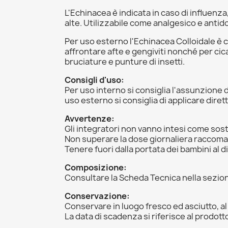
L'Echinacea è indicata in caso di influenza
alte. Utilizzabile come analgesico e antido
Per uso esterno l'Echinacea Colloidale è co
affrontare afte e gengiviti nonché per cica
bruciature e punture di insetti.
Consigli d'uso:
Per uso interno si consiglia l'assunzione di
uso esterno si consiglia di applicare diret
Avvertenze:
Gli integratori non vanno intesi come sostit
Non superare la dose giornaliera raccom
Tenere fuori dalla portata dei bambini al di
Composizione:
Consultare la Scheda Tecnica nella sezio
Conservazione:
Conservare in luogo fresco ed asciutto, al r
La data di scadenza si riferisce al prodo