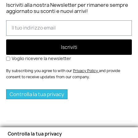
Iscriviti alla nostra Newsletter per rimanere sempre
aggiornato su sconti e nuovi arrivi!
Iscriviti
Voglio ricevere la newsletter
By subscribing you agree to with our
Privacy Policy
and provide
consent to receive updates from our company.
Controlla la tua privacy
Controlla la tua privacy
© 2015 Cytodiagnostic S.r.l C.O.E SM 07939 Iscritto al